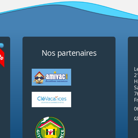
os
Nos partenaires
L
2
H
S
7
F
0
c