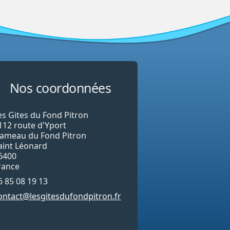
Nos coordonnées
es Gites du Fond Pitron
112 route d'Yport
ameau du Fond Pitron
aint Léonard
6400
rance
6 85 08 19 13
ontact@lesgitesdufondpitron.fr