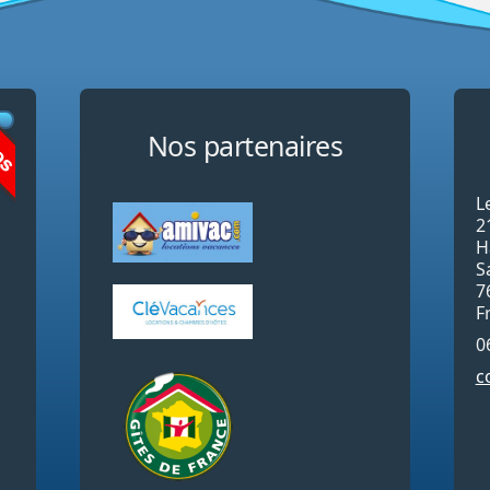
os
Nos partenaires
L
2
H
S
7
F
0
c