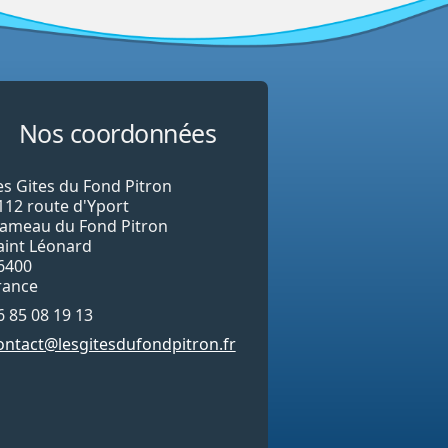
Nos coordonnées
es Gites du Fond Pitron
112 route d'Yport
ameau du Fond Pitron
aint Léonard
6400
rance
6 85 08 19 13
ontact@lesgitesdufondpitron.fr