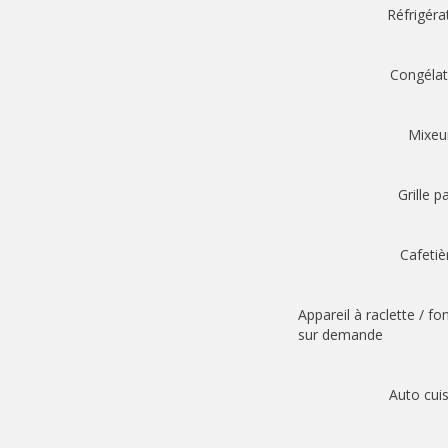
Réfrigéra
Congélat
Mixeu
Grille p
Cafetiè
Appareil à raclette / f
sur demande
Auto cui