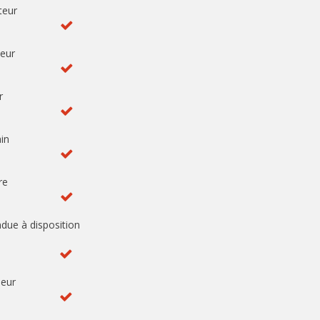
teur
eur
r
ain
re
ondue à disposition
seur